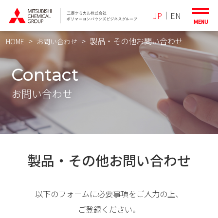
JP
EN
MENU
製品・その他お問い合わせ
HOME
お問い合わせ
ホーム
よくある質問
Contact
製品情報
環境・安全
お問い合わせ
最新TOPICS
ザンター™
ノバデュラン™
お知らせ
技術サポート
製品・その他お問い合わせ
お問い合わせフォーム
以下のフォームに必要事項をご入力の上、
ご登録ください。